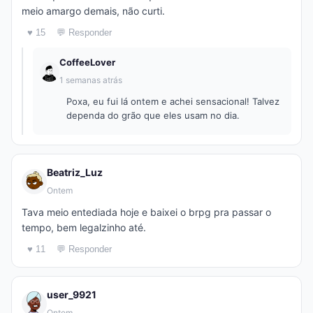
meio amargo demais, não curti.
♥ 15
💬 Responder
CoffeeLover
1 semanas atrás
Poxa, eu fui lá ontem e achei sensacional! Talvez
dependa do grão que eles usam no dia.
Beatriz_Luz
Ontem
Tava meio entediada hoje e baixei o brpg pra passar o
tempo, bem legalzinho até.
♥ 11
💬 Responder
user_9921
Ontem