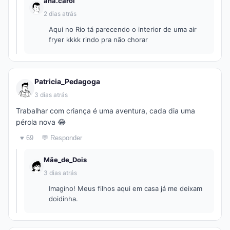
ana.carol
2 dias atrás
Aqui no Rio tá parecendo o interior de uma air
fryer kkkk rindo pra não chorar
Patricia_Pedagoga
3 dias atrás
Trabalhar com criança é uma aventura, cada dia uma
pérola nova 😂
♥ 69
💬 Responder
Mãe_de_Dois
3 dias atrás
Imagino! Meus filhos aqui em casa já me deixam
doidinha.