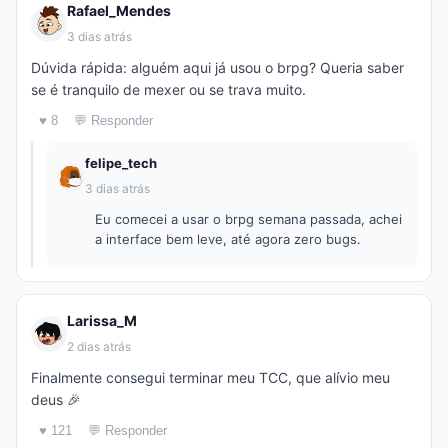
Rafael_Mendes
3 dias atrás
Dúvida rápida: alguém aqui já usou o brpg? Queria saber
se é tranquilo de mexer ou se trava muito.
♥ 8
💬 Responder
felipe_tech
3 dias atrás
Eu comecei a usar o brpg semana passada, achei
a interface bem leve, até agora zero bugs.
Larissa_M
2 dias atrás
Finalmente consegui terminar meu TCC, que alívio meu
deus 🎉
♥ 121
💬 Responder