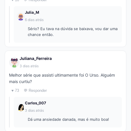
Julia_M
6 dias atrás
Sério? Eu tava na dúvida se baixava, vou dar uma
chance então.
Juliana_Ferreira
3 dias atrás
Melhor série que assisti ultimamente foi O Urso. Alguém
mais curtiu?
♥ 73
💬 Responder
Carlos_007
3 dias atrás
Dá uma ansiedade danada, mas é muito boa!