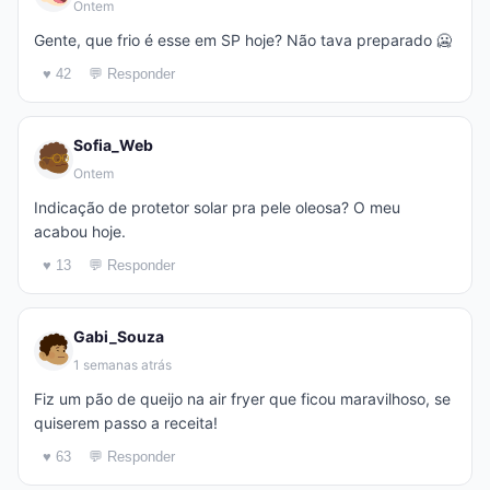
Ontem
Gente, que frio é esse em SP hoje? Não tava preparado 🥶
♥ 42
💬 Responder
Sofia_Web
Ontem
Indicação de protetor solar pra pele oleosa? O meu
acabou hoje.
♥ 13
💬 Responder
Gabi_Souza
1 semanas atrás
Fiz um pão de queijo na air fryer que ficou maravilhoso, se
quiserem passo a receita!
♥ 63
💬 Responder