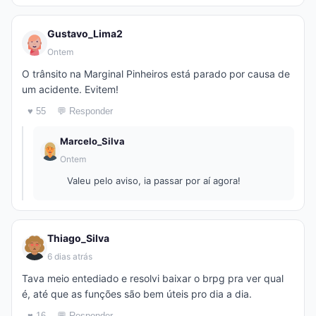
Gustavo_Lima2
Ontem
O trânsito na Marginal Pinheiros está parado por causa de
um acidente. Evitem!
♥ 55
💬 Responder
Marcelo_Silva
Ontem
Valeu pelo aviso, ia passar por aí agora!
Thiago_Silva
6 dias atrás
Tava meio entediado e resolvi baixar o brpg pra ver qual
é, até que as funções são bem úteis pro dia a dia.
♥ 16
💬 Responder