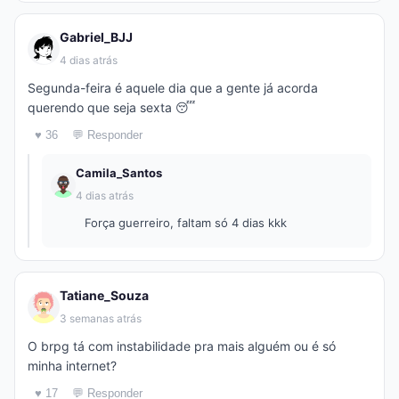
Gabriel_BJJ
4 dias atrás
Segunda-feira é aquele dia que a gente já acorda
querendo que seja sexta 😴
♥ 36
💬 Responder
Camila_Santos
4 dias atrás
Força guerreiro, faltam só 4 dias kkk
Tatiane_Souza
3 semanas atrás
O brpg tá com instabilidade pra mais alguém ou é só
minha internet?
♥ 17
💬 Responder