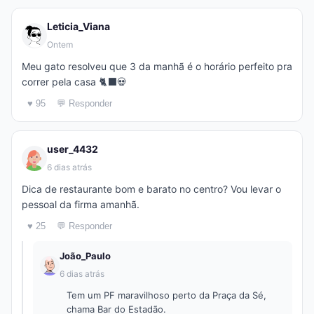
Leticia_Viana
Ontem
Meu gato resolveu que 3 da manhã é o horário perfeito pra
correr pela casa 🐈‍⬛💀
♥ 95
💬 Responder
user_4432
6 dias atrás
Dica de restaurante bom e barato no centro? Vou levar o
pessoal da firma amanhã.
♥ 25
💬 Responder
João_Paulo
6 dias atrás
Tem um PF maravilhoso perto da Praça da Sé,
chama Bar do Estadão.