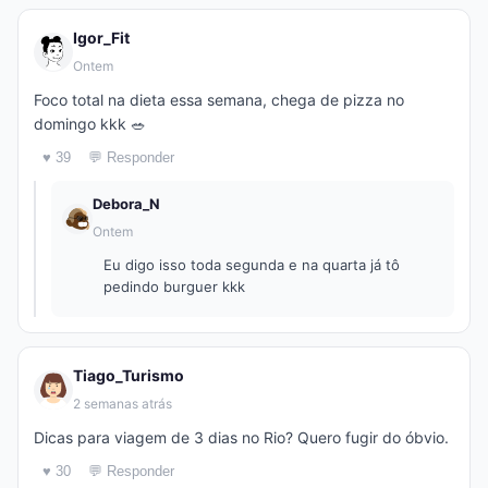
Igor_Fit
Ontem
Foco total na dieta essa semana, chega de pizza no
domingo kkk 🥗
♥ 39
💬 Responder
Debora_N
Ontem
Eu digo isso toda segunda e na quarta já tô
pedindo burguer kkk
Tiago_Turismo
2 semanas atrás
Dicas para viagem de 3 dias no Rio? Quero fugir do óbvio.
♥ 30
💬 Responder