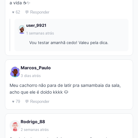
a vida ☕✨
♥ 62
💬 Responder
user_9921
1 semanas atrás
Vou testar amanhã cedo! Valeu pela dica.
Marcos_Paulo
3 dias atrás
Meu cachorro não para de latir pra samambaia da sala,
acho que ele é doido kkkk 🐶
♥ 79
💬 Responder
Rodrigo_88
2 semanas atrás