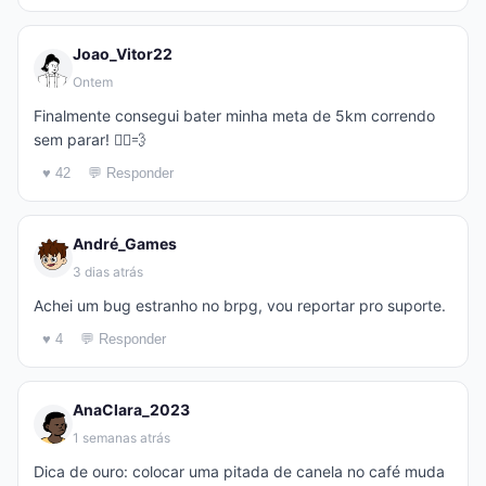
Joao_Vitor22
Ontem
Finalmente consegui bater minha meta de 5km correndo
sem parar! 🏃‍♂️💨
♥ 42
💬 Responder
André_Games
3 dias atrás
Achei um bug estranho no brpg, vou reportar pro suporte.
♥ 4
💬 Responder
AnaClara_2023
1 semanas atrás
Dica de ouro: colocar uma pitada de canela no café muda